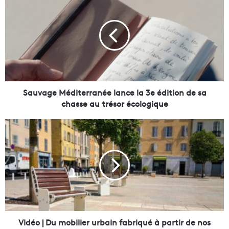
a
u
v
a
g
e
M
é
d
Sauvage Méditerranée lance la 3e édition de sa
i
chasse au trésor écologique
t
e
V
r
i
r
d
a
é
n
o
é
|
e
l
D
a
u
n
m
Vidéo | Du mobilier urbain fabriqué à partir de nos