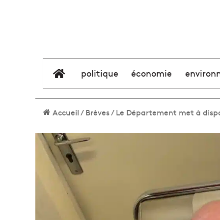
élément de menu
politique
économie
environ
Accueil
/
Brèves
/
Le Département met à dispo