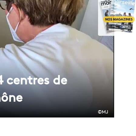
4 centres de
hône
©MJ