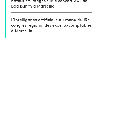
Retour en images sur le concert XXL de
Bad Bunny à Marseille
L’intelligence artificielle au menu du 13e
congrès régional des experts-comptables
à Marseille