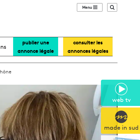
Sidebar (barre lat
Recherche
publier une
consulter les
ans
annonce légale
annonces légales
Rhône
web tv
made in sud