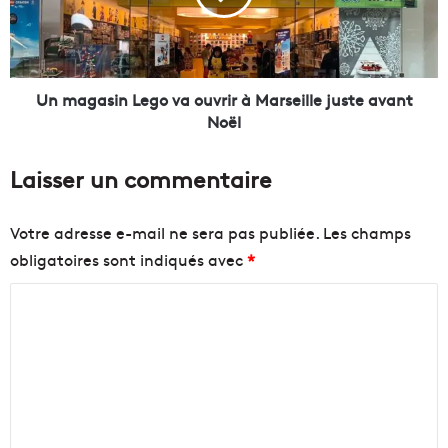
e
a
d
s
e
i
s
n
c
L
Un magasin Lego va ouvrir à Marseille juste avant
o
e
Noël
m
g
p
o
Laisser un commentaire
t
v
e
a
s
o
Votre adresse e-mail ne sera pas publiée.
Les champs
é
u
obligatoires sont indiqués avec
*
t
v
r
r
C
i
i
l
r
o
l
à
m
e
M
m
l
a
a
r
e
g
s
n