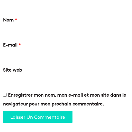
e
e
s
i
t
t
l
a
Nom
*
i
l
o
e
i
n
j
r
m
u
e
u
E-mail
*
s
n
t
*
i
e
c
a
i
Site web
v
p
a
a
n
l
t
e
N
Enregistrer mon nom, mon e-mail et mon site dans le
o
navigateur pour mon prochain commentaire.
ë
l