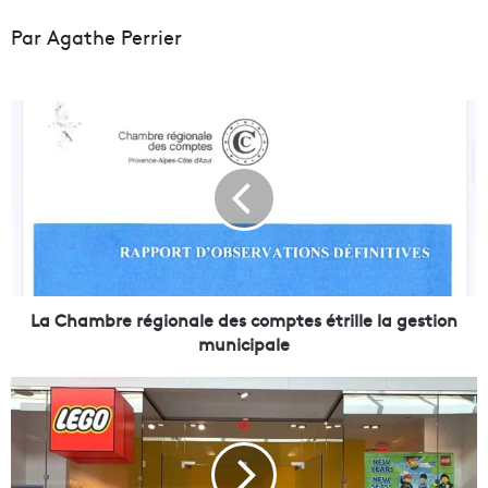
Par Agathe Perrier
L
a
C
h
a
m
b
r
e
r
La Chambre régionale des comptes étrille la gestion
é
municipale
g
i
U
o
n
n
m
a
a
l
g