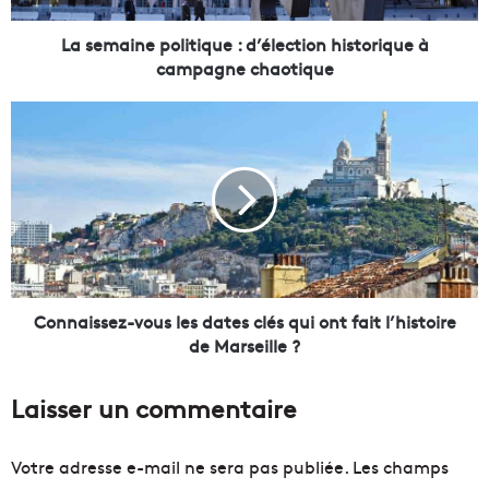
e
p
La semaine politique : d’élection historique à
o
campagne chaotique
l
i
C
t
o
i
n
q
n
u
a
e
i
:
s
d
s
’
e
é
z
Connaissez-vous les dates clés qui ont fait l’histoire
l
-
de Marseille ?
e
v
c
o
Laisser un commentaire
t
u
i
s
o
l
Votre adresse e-mail ne sera pas publiée.
Les champs
n
e