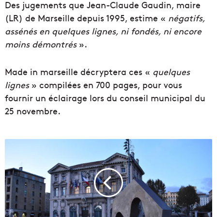
Des jugements que Jean-Claude Gaudin, maire
(LR) de Marseille depuis 1995, estime «
négatifs,
assénés en quelques lignes, ni fondés, ni encore
moins démontrés
».
Made in marseille décryptera ces «
quelques
lignes
» compilées en 700 pages, pour vous
fournir un éclairage lors du conseil municipal du
25 novembre.
L
a
s
e
m
a
i
n