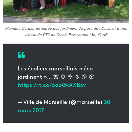
Monique Cordier entourée des jardiniers du parc de l’Oasis et d’une
classe de CE2 de l’école Peyssonnel (3e) © AP
Les écoliers marseillais « éco-
jardinent »… 🌺 🌻 🌹 🌷 🌼 🌸
https://t.co/aaoGkAXB5v
— Ville de Marseille (@marseille)
30
mars 2017