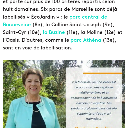
et porte sur plus de 100 critères répartis selon
huit domaines. Six parcs de Marseille sont déjà
labellisés « ÉcoJardin » : le
parc central de
Bonneveine
(8e), la Colline Saint-Joseph (9e),
Saint-Cyr (10e),
la Buzine
(11e), la Moline (12e) et
l’Oasis. D’autres, comme le
parc Athéna
(13e),
sont en voie de labellisation.