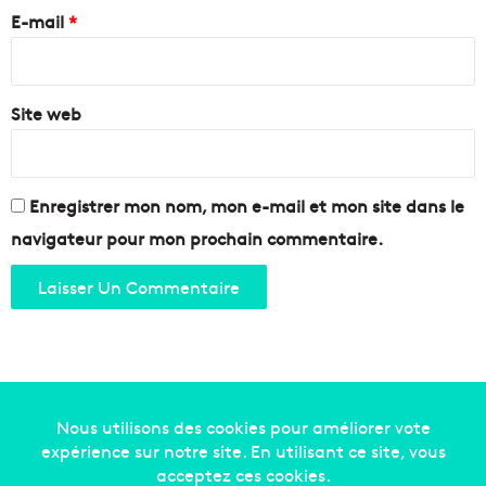
u
e
e
E-mail
*
r
l
u
*
o
n
c
e
a
Site web
r
l
e
e
c
o
n
Enregistrer mon nom, mon e-mail et mon site dans le
v
navigateur pour mon prochain commentaire.
e
r
s
i
o
n
r
é
u
Copyright © 2014-2022
Made in Marseille
. Tous droits
s
s
réservés -
mentions légales
-
nous contacter
-
qui