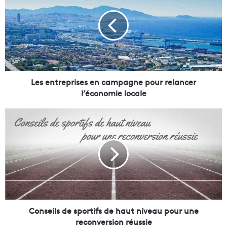
s
e
n
t
r
e
p
r
Les entreprises en campagne pour relancer
i
l’économie locale
s
e
C
s
o
e
n
n
s
c
e
a
i
m
l
p
s
a
d
g
e
Conseils de sportifs de haut niveau pour une
n
s
reconversion réussie