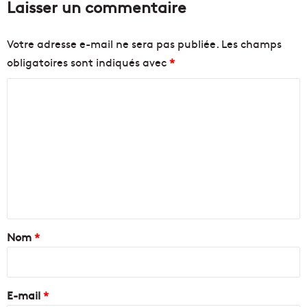
Laisser un commentaire
Votre adresse e-mail ne sera pas publiée.
Les champs
obligatoires sont indiqués avec
*
C
o
m
m
e
n
t
a
Nom
*
i
r
e
E-mail
*