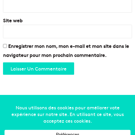
*
Site web
Enregistrer mon nom, mon e-mail et mon site dans le
navigateur pour mon prochain commentaire.
Copyright © 2014-2022
Made in Marseille
. Tous droits
réservés -
mentions légales
-
nous contacter
-
qui
sommes-nous
-
annonceurs