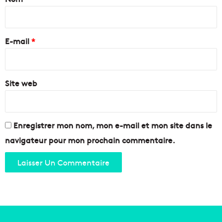
q
é
u
i
d
e
r
u
à
e
q
E-mail
*
M
u
a
*
e
r
r
s
l
Site web
e
e
i
s
l
e
l
n
e
Enregistrer mon nom, mon e-mail et mon site dans le
f
e
navigateur pour mon prochain commentaire.
a
t
n
e
t
n
s
P
!
r
o
v
e