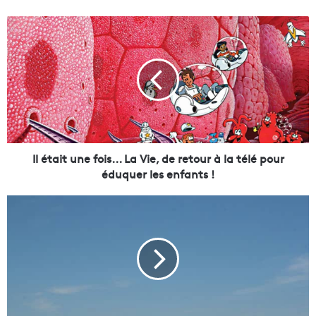
I
l
é
t
a
i
t
u
n
e
Il était une fois... La Vie, de retour à la télé pour
f
éduquer les enfants !
o
i
L
s
'
.
i
.
m
.
m
L
o
a
b
V
i