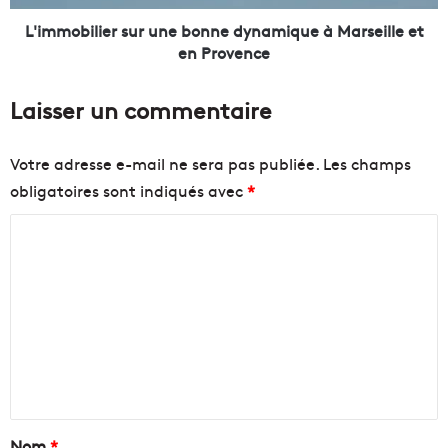
i
l
e
i
L'immobilier sur une bonne dynamique à Marseille et
,
e
en Provence
d
r
e
s
Laisser un commentaire
r
u
e
r
t
u
Votre adresse e-mail ne sera pas publiée.
Les champs
o
n
obligatoires sont indiqués avec
*
u
e
r
b
C
à
o
l
n
o
a
n
m
t
e
m
é
d
l
y
e
é
n
n
p
a
o
m
t
u
i
a
Nom
*
r