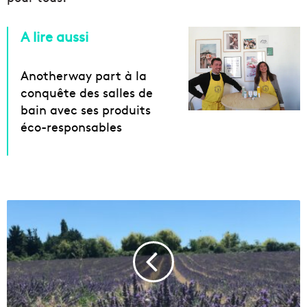
A lire aussi
Anotherway part à la
conquête des salles de
bain avec ses produits
éco-responsables
L
’
E
u
r
o
p