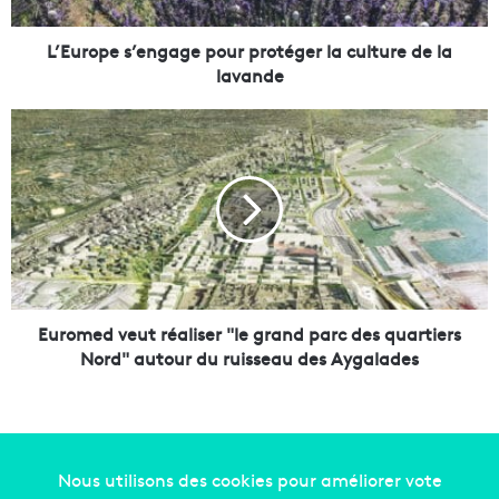
e
s
’
L’Europe s’engage pour protéger la culture de la
e
lavande
n
g
E
a
u
g
r
e
o
p
m
o
e
u
d
r
v
p
e
r
u
Euromed veut réaliser "le grand parc des quartiers
o
t
Nord" autour du ruisseau des Aygalades
t
r
é
é
g
a
e
l
r
i
l
s
Copyright © 2014-2022
Made in Marseille
. Tous droits