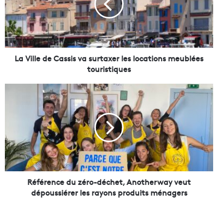
l
l
e
d
e
C
La Ville de Cassis va surtaxer les locations meublées
a
touristiques
s
s
R
i
é
s
f
v
é
a
r
s
e
u
n
r
c
t
e
a
d
Référence du zéro-déchet, Anotherway veut
x
u
dépoussiérer les rayons produits ménagers
e
z
r
é