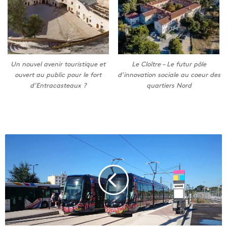
Un nouvel avenir touristique et
Le Cloître – Le futur pôle
ouvert au public pour le fort
d’innovation sociale au coeur des
d’Entracasteaux ?
quartiers Nord
U
n
p
r
o
j
e
t
d