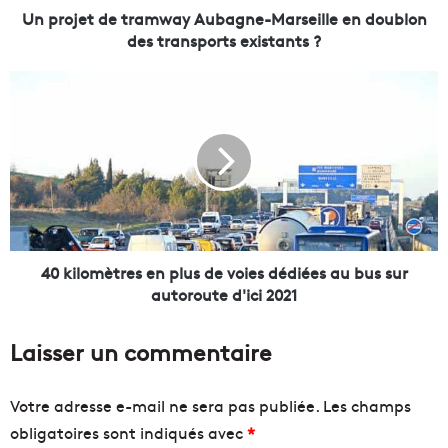
e
Un projet de tramway Aubagne-Marseille en doublon
t
des transports existants ?
r
a
4
m
0
w
k
a
i
y
l
A
o
u
m
b
è
a
t
g
r
40 kilomètres en plus de voies dédiées au bus sur
n
e
autoroute d'ici 2021
e
s
-
e
Laisser un commentaire
M
n
a
p
r
l
Votre adresse e-mail ne sera pas publiée.
Les champs
s
u
obligatoires sont indiqués avec
*
e
s