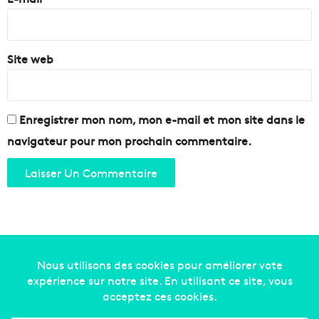
*
Site web
Enregistrer mon nom, mon e-mail et mon site dans le
navigateur pour mon prochain commentaire.
Copyright © 2014-2022
Made in Marseille
. Tous droits
réservés -
mentions légales
-
nous contacter
-
qui