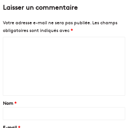
Laisser un commentaire
Votre adresse e-mail ne sera pas publiée.
Les champs
obligatoires sont indiqués avec
*
C
o
m
m
e
n
t
a
Nom
*
i
r
e
E-mail
*