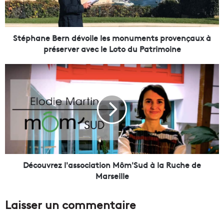
n
e
B
e
Stéphane Bern dévoile les monuments provençaux à
r
préserver avec le Loto du Patrimoine
n
d
D
é
é
v
c
o
o
i
u
l
v
e
r
l
e
e
z
s
l
Découvrez l'association Môm'Sud à la Ruche de
m
'
Marseille
o
a
n
s
Laisser un commentaire
u
s
m
o