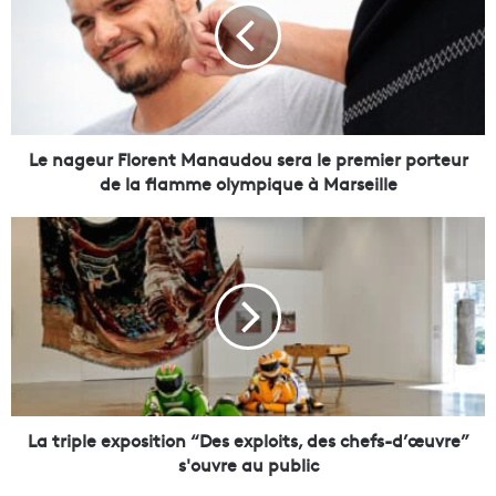
a
g
e
u
r
F
l
Le nageur Florent Manaudou sera le premier porteur
o
de la flamme olympique à Marseille
r
e
L
n
a
t
t
M
r
a
i
n
p
a
l
u
e
d
e
o
x
La triple exposition “Des exploits, des chefs-d’œuvre”
u
p
s'ouvre au public
s
o