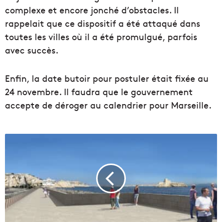
complexe et encore jonché d’obstacles. Il
rappelait que ce dispositif a été attaqué dans
toutes les villes où il a été promulgué, parfois
avec succès.
Enfin, la date butoir pour postuler était fixée au
24 novembre. Il faudra que le gouvernement
accepte de déroger au calendrier pour Marseille.
L
a
r
é
n
o
v
a
t