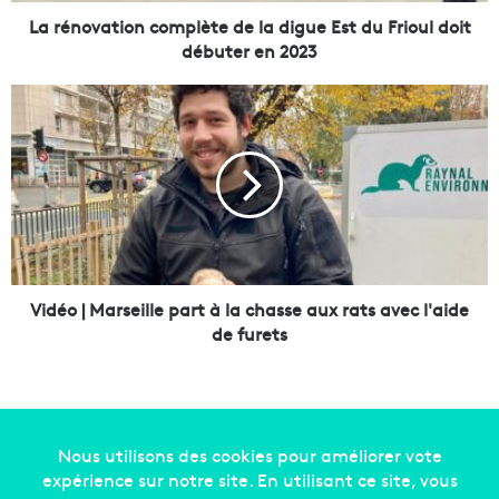
i
La rénovation complète de la digue Est du Frioul doit
o
débuter en 2023
n
c
V
o
i
m
d
p
é
l
o
è
|
t
M
e
a
d
r
e
s
Vidéo | Marseille part à la chasse aux rats avec l'aide
l
e
de furets
a
i
d
l
i
l
g
e
u
p
e
a
Copyright © 2014-2022
Made in Marseille
. Tous droits
E
r