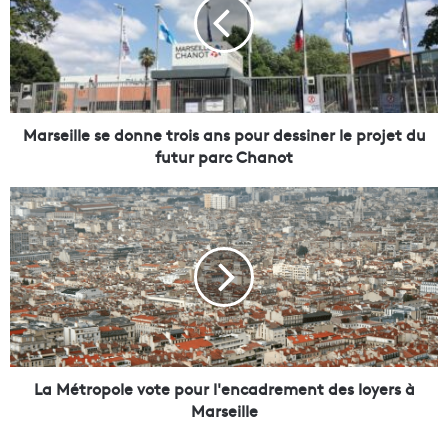
s
e
i
l
l
e
s
Marseille se donne trois ans pour dessiner le projet du
e
futur parc Chanot
d
o
L
n
a
n
M
e
é
t
t
r
r
o
o
i
p
s
o
a
l
La Métropole vote pour l'encadrement des loyers à
n
e
Marseille
s
v
p