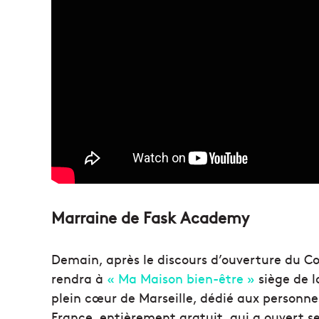
Marraine de Fask Academy
Demain, après le discours d’ouverture du C
rendra à
« Ma Maison bien-être »
siège de l
plein cœur de Marseille, dédié aux personne
France, entièrement gratuit, qui a ouvert s