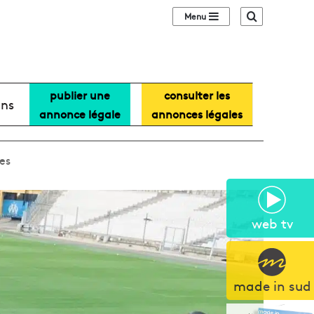
Sidebar (barre lat
Recherche
publier une
consulter les
ans
annonce légale
annonces légales
es
web tv
made in sud