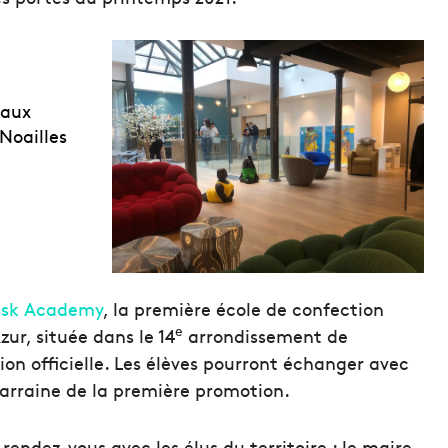
 aux
Noailles
sk Academy
, la première école de confection
e
ur, située dans le 14
arrondissement de
ion officielle. Les élèves pourront échanger avec
arraine de la première promotion.
rendez-vous avec les élus du territoire : le maire