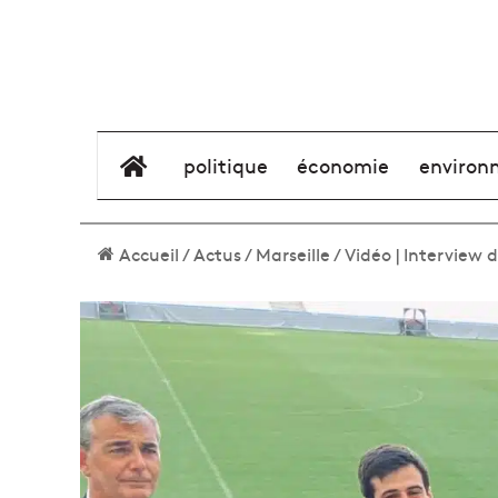
élément de menu
politique
économie
environ
Accueil
/
Actus
/
Marseille
/
Vidéo | Interview 