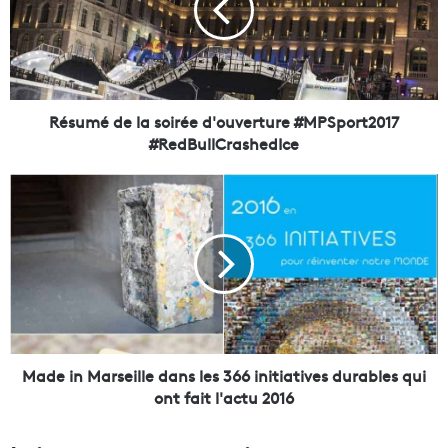
m
é
d
e
l
a
Résumé de la soirée d'ouverture #MPSport2017
s
#RedBullCrashedIce
o
i
M
r
a
é
d
e
e
d
i
'
n
o
M
u
a
v
r
e
s
Made in Marseille dans les 366 initiatives durables qui
r
e
ont fait l'actu 2016
t
i
u
l