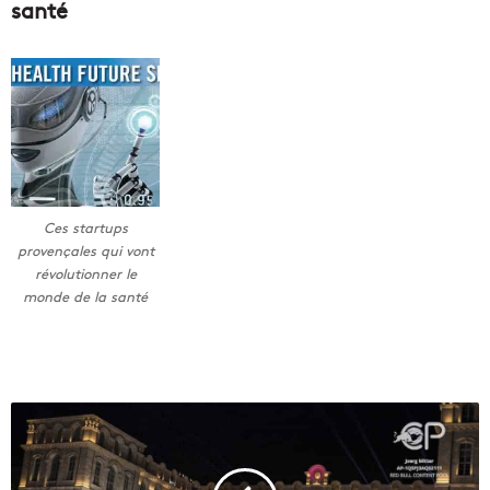
santé
Ces startups
provençales qui vont
révolutionner le
monde de la santé
R
é
s
u