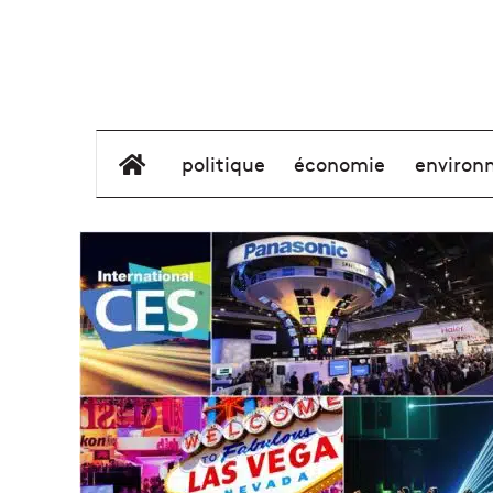
élément de menu
politique
économie
environ