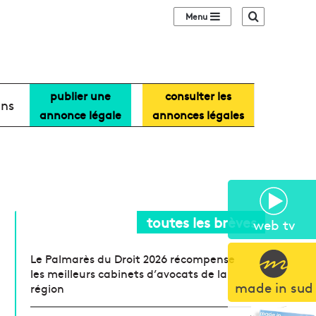
Sidebar (barre lat
Recherche
publier une
consulter les
ans
annonce légale
annonces légales
toutes les brèves
web tv
Le Palmarès du Droit 2026 récompense
les meilleurs cabinets d’avocats de la
made in sud
région