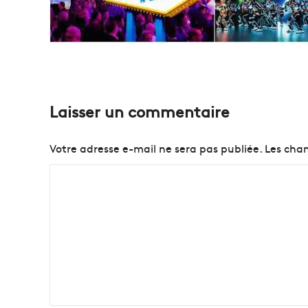
Laisser un commentaire
Votre adresse e-mail ne sera pas publiée.
Les cham
C
o
m
m
e
n
t