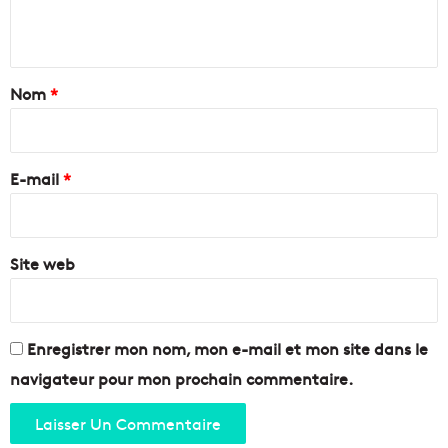
m
'
n
é
e
d
u
t
i
r
a
Nom
*
t
o
e
s
i
r
p
r
r
o
e
a
E-mail
*
u
n
r
*
é
l
e
a
Site web
f
o
r
m
a
Enregistrer mon nom, mon e-mail et mon site dans le
t
navigateur pour mon prochain commentaire.
i
o
n