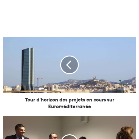
T
o
u
r
d
'
h
o
r
i
Tour d'horizon des projets en cours sur
z
Euroméditerranée
o
n
L
d
a
e
r
s
é