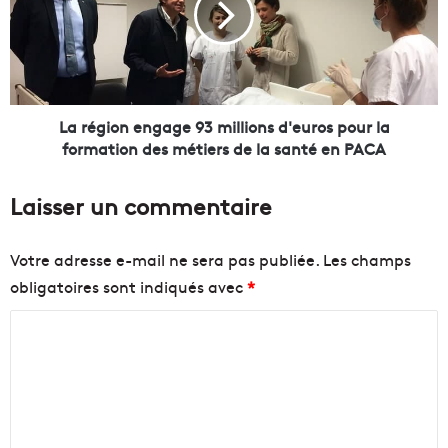
p
g
r
i
o
o
j
n
e
e
t
n
La région engage 93 millions d'euros pour la
s
g
formation des métiers de la santé en PACA
e
a
n
g
Laisser un commentaire
c
e
o
9
u
3
Votre adresse e-mail ne sera pas publiée.
Les champs
r
m
obligatoires sont indiqués avec
*
s
i
s
l
C
u
l
r
i
o
E
o
m
u
n
m
r
s
o
d
e