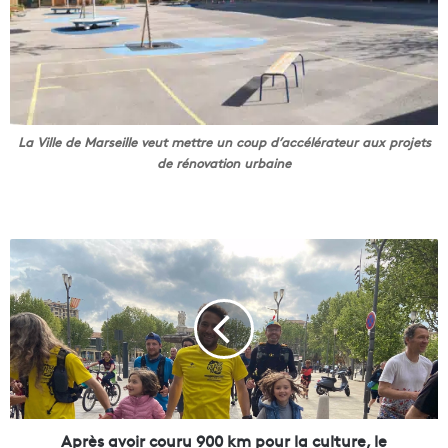
La Ville de Marseille veut mettre un coup d’accélérateur aux projets
de rénovation urbaine
A
p
r
è
s
a
v
o
i
r
Après avoir couru 900 km pour la culture, le