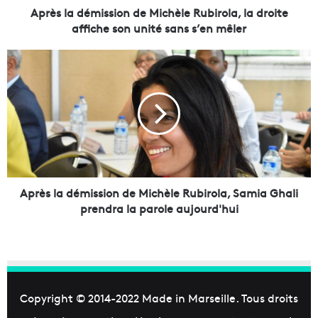
m
Après la démission de Michèle Rubirola, la droite
i
affiche son unité sans s’en mêler
s
s
A
i
p
o
r
n
è
d
s
e
l
M
a
i
d
c
é
h
m
Après la démission de Michèle Rubirola, Samia Ghali
è
i
prendra la parole aujourd'hui
l
s
e
s
R
i
u
o
b
n
i
d
Copyright © 2014-2022
Made in Marseille
. Tous droits
r
e