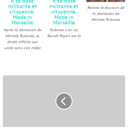
Revivez le discours de
la démission de
Michèle Rubirola
Après la démission de
Rubirola s’en va,
Michèle Rubirola, la
Benoît Payan est là
droite affiche son
unité sans s’en mêler
A
p
r
è
s
l
a
d
é