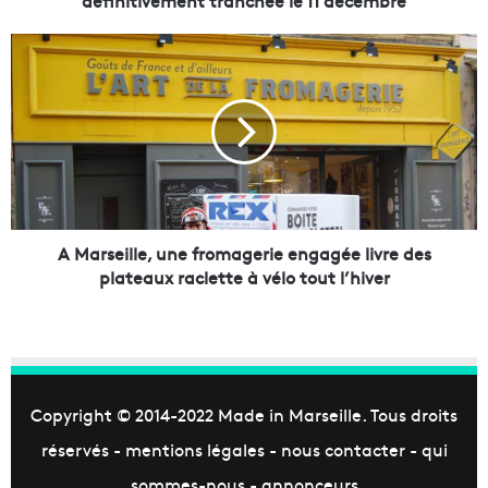
définitivement tranchée le 11 décembre
d
e
A
s
M
s
a
t
r
a
s
t
e
i
i
o
l
n
l
s
e
A Marseille, une fromagerie engagée livre des
d
,
plateaux raclette à vélo tout l’hiver
e
u
s
n
k
e
i
f
p
r
o
o
Copyright © 2014-2022
Made in Marseille
. Tous droits
u
m
réservés -
mentions légales
-
nous contacter
-
qui
r
a
N
g
sommes-nous
-
annonceurs