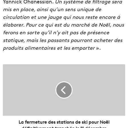
Yannick Ohanessian.
Un système de filtrage sera
mis en place, ainsi qu’un sens unique de
circulation et une jauge qui nous reste encore à
élaborer. Pour ce qui est du marché de Noël, nous
ferons en sorte qu’il n’y ait pas de présence
statique, mais les passants pourront acheter des
produits alimentaires et les emporter
».
L
a
f
e
r
m
e
t
u
r
La fermeture des stations de ski pour Noël
e