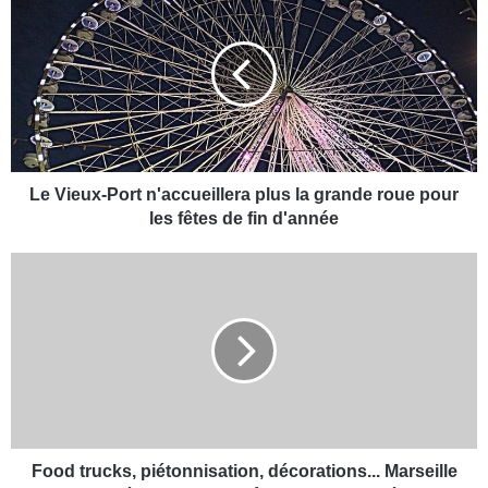
e
V
i
e
u
x
-
P
o
Le Vieux-Port n'accueillera plus la grande roue pour
r
les fêtes de fin d'année
t
n
F
'
o
a
o
c
d
c
t
u
r
e
u
i
c
l
k
l
s
Food trucks, piétonnisation, décorations... Marseille