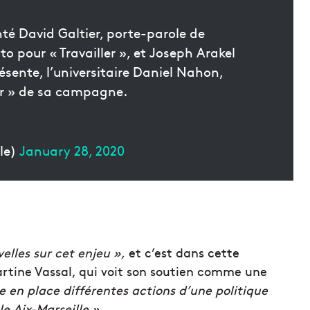
té David Galtier, porte-parole de
o pour « Travailler », et Joseph Arakel
ésente, l’universitaire Daniel Nahon,
er » de sa campagne.
le)
January 28, 2020
velles sur cet enjeu »,
et c’est dans cette
artine Vassal, qui voit son soutien comme une
re en place différentes actions d’une politique
e Aix-Marseille ».