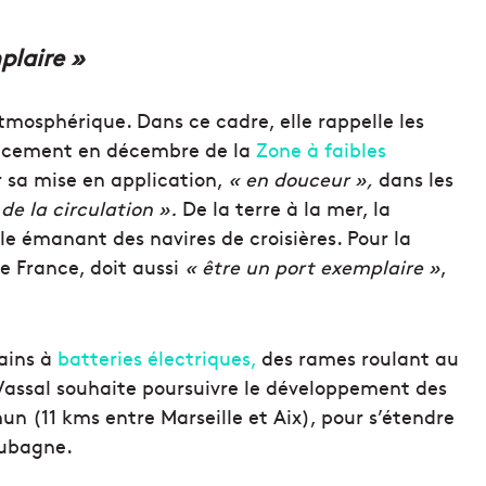
plaire »
 atmosphérique.
Dans ce cadre, elle rappelle les
ancement en décembre de la
Zone à faibles
 sa mise en application,
« en douceur »,
dans les
de la circulation ».
De la terre à la mer, la
lle émanant des navires de croisières.
Pour la
de France, doit aussi
« être un port exemplaire »
,
rains à
batteries électriques,
des rames roulant au
Vassal souhaite poursuivre le développement des
mmun
(11
kms
entre Marseille et Aix)
, pour s’étendre
 Aubagne.