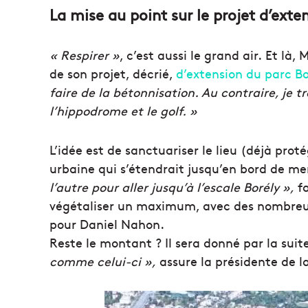
La mise au point sur le projet d’exte
« Respirer »
, c’est aussi le grand air.
Et là, M
de son projet, décrié,
d’extension du parc Bo
faire de la
bétonnisation
.
Au contraire, je t
l’hippodrome et le golf.
»
L’idée est de sanctuariser le lieu
(déjà proté
urbaine qui s’étendrait jusqu’en bord de me
l’autre pour aller jusqu’à l’escale Borély »,
fa
végétaliser un maximum, avec des nombreus
pour Daniel Nahon.
Reste le montant ?
Il sera donné par la suit
comme celui-ci »,
assure la présidente de l