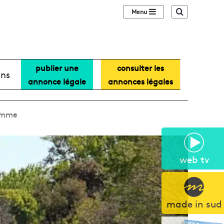
Sidebar (barre lat
Recherche
publier une
consulter les
ans
annonce légale
annonces légales
ramme
web tv
made in sud