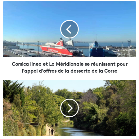
C
o
r
s
i
c
a
l
i
n
Corsica linea et La Méridionale se réunissent pour
e
l'appel d'offres de la desserte de la Corse
a
e
M
t
o
L
b
a
i
M
l
é
i
r
t
i
é
d
,