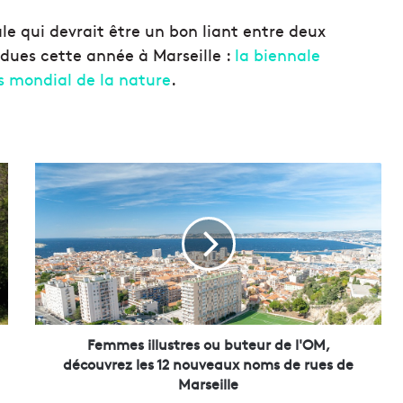
e qui devrait être un bon liant entre deux
dues cette année à Marseille :
la biennale
s mondial de la nature
.
F
e
m
m
e
s
i
l
l
u
Femmes illustres ou buteur de l'OM,
s
découvrez les 12 nouveaux noms de rues de
t
Marseille
r