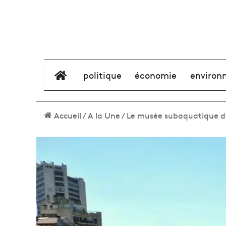
élément de menu
politique
économie
environ
Accueil
/
A la Une
/
Le musée subaquatique de