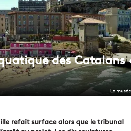
uatique des Catalans «
Le musée
e refait surface alors que le tribunal
arrêt au projet. Les dix sculptures