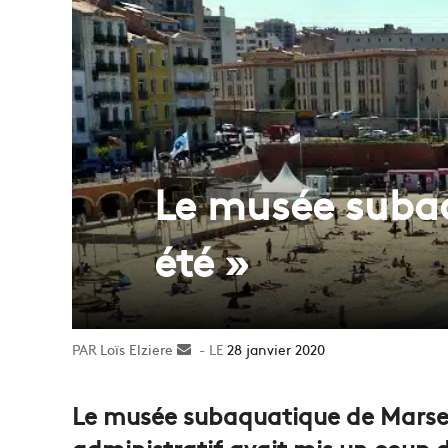
Le musée subaq
été »
Loïs Elziere
Envoyer
28 janvier 2020
un
courriel
Le musée subaquatique de Marseill
administratif avait mis un coup d’