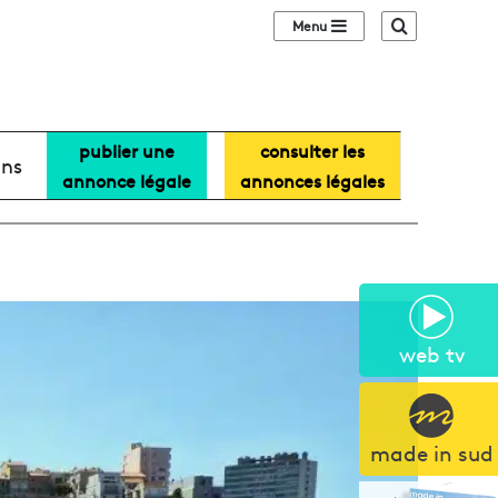
Sidebar (barre lat
Recherche
publier une
consulter les
ans
annonce légale
annonces légales
web tv
made in sud