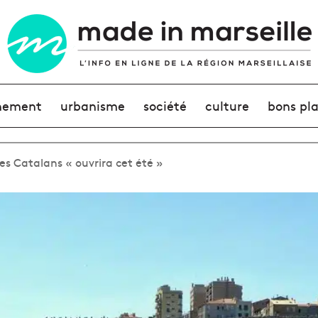
nement
urbanisme
société
culture
bons pl
s Catalans « ouvrira cet été »