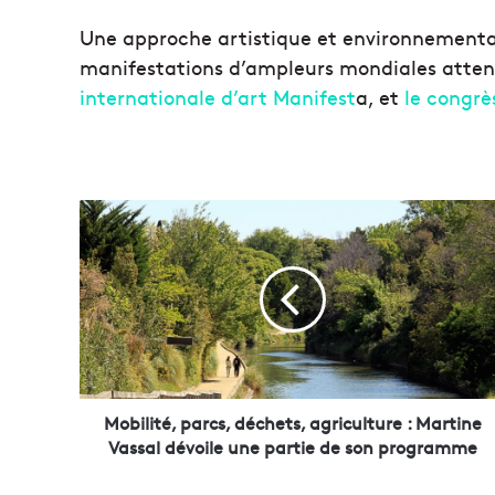
Une approche artistique et environnemental
manifestations d’ampleurs mondiales atten
internationale d’art Manifest
a, et
le congrè
M
o
b
i
l
i
t
é
,
p
Mobilité, parcs, déchets, agriculture : Martine
a
Vassal dévoile une partie de son programme
r
c