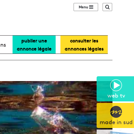
Sidebar (barre lat
Recherche
publier une
consulter les
ans
annonce légale
annonces légales
web tv
made in sud