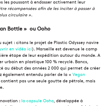
ses les poussant à endosser activement leur
être
récompensées afin de les inciter à passer à
us circulaire ».
egan Bottle » ou Ooho
u sujet : citons le projet de Plastic Odyssey navire
vrir en vidéo ici
). Marseille est devenue le camp
emière étape de leur expédition autour du monde. A
r urbain en plastique 100 % recyclé. Bancs,
nté au début des années 2 000 qui permet de créer
ez également entendu parler de la «
Vegan
e contient pas une seule goutte de pétrole, mais
e.
novation :
la capsule Ooho
, développée à