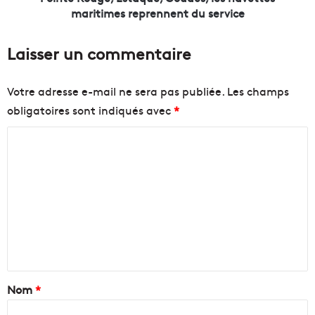
p
e
maritimes reprennent du service
l
,
a
E
Laisser un commentaire
s
s
t
t
i
a
Votre adresse e-mail ne sera pas publiée.
Les champs
q
q
obligatoires sont indiqués avec
*
u
u
e
e
C
p
,
e
G
o
n
o
m
d
u
m
a
d
n
e
e
t
s
n
1
,
5
l
t
j
e
a
Nom
*
o
s
u
n
i