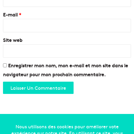
r
a
r
s
v
e
E-mail
*
?
e
t
*
t
e
Site web
s
m
a
r
i
Enregistrer mon nom, mon e-mail et mon site dans le
t
navigateur pour mon prochain commentaire.
i
m
e
s
r
e
p
r
e
Copyright © 2014-2022
Made in Marseille
. Tous droits