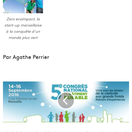
Zero ecoimpact, la
start-up marseillaise
à la conquête d’un
monde plus vert
Par Agathe Perrier
L
e
b
â
t
i
m
e
n