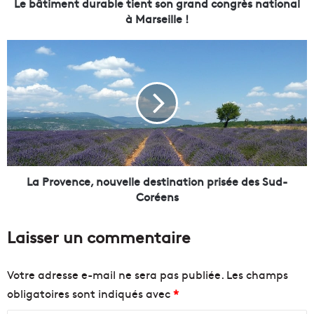
t
Le bâtiment durable tient son grand congrès national
d
à Marseille !
u
r
L
a
a
b
P
l
r
e
o
t
v
i
e
e
n
n
c
t
e
La Provence, nouvelle destination prisée des Sud-
s
,
Coréens
o
n
n
o
Laisser un commentaire
g
u
r
v
a
e
Votre adresse e-mail ne sera pas publiée.
Les champs
n
l
obligatoires sont indiqués avec
*
d
l
c
e