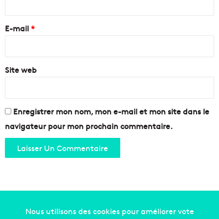
o
h
r
r
o
e
t
E-mail
*
t
e
o
*
r
s
l
d
e
Site web
e
s
M
m
a
a
r
r
s
Enregistrer mon nom, mon e-mail et mon site dans le
c
e
navigateur pour mon prochain commentaire.
h
i
a
l
n
l
d
e
i
e
s
t
e
l
s
a
e
P