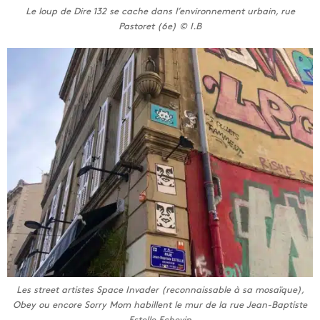
Le loup de Dire 132 se cache dans l’environnement urbain, rue
Pastoret (6e) © I.B
Les street artistes Space Invader (reconnaissable à sa mosaïque),
Obey ou encore Sorry Mom habillent le mur de la rue Jean-Baptiste
Estelle Echevin