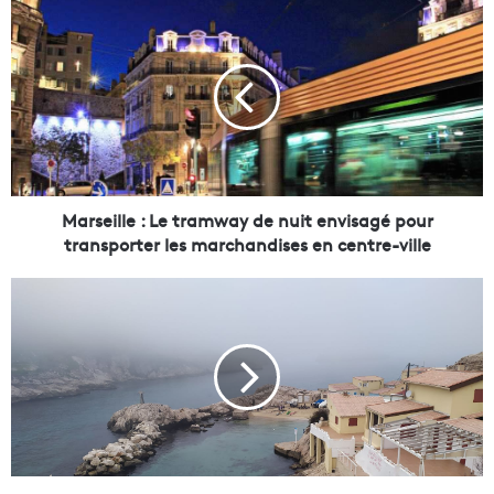
M
a
r
s
e
i
l
l
e
:
Marseille : Le tramway de nuit envisagé pour
L
transporter les marchandises en centre-ville
e
t
E
r
n
a
t
m
r
w
é
a
e
y
s
d
m
e
a