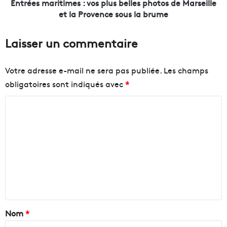
n
r
Entrées maritimes : vos plus belles photos de Marseille
u
i
et la Provence sous la brume
i
t
t
i
Laisser un commentaire
e
m
n
e
v
s
Votre adresse e-mail ne sera pas publiée.
Les champs
i
:
obligatoires sont indiqués avec
*
s
v
a
o
C
g
s
é
p
o
p
l
m
o
u
m
u
s
r
b
e
t
e
n
r
l
a
l
t
n
e
a
Nom
*
s
s
p
p
i