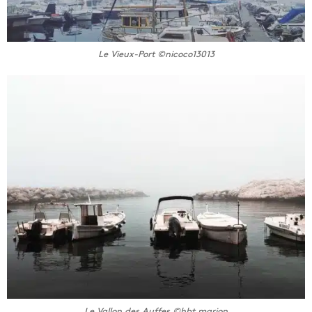
Le Vieux-Port ©nicoco13013
Le Vallon des Auffes ©hbt.marion