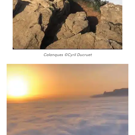
Calanques ©Cyril Ducruet