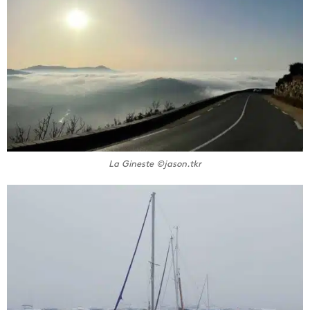
La Gineste ©jason.tkr