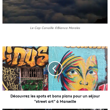
Le Cap Canaille ©Bianca Morales
D
é
c
o
u
v
r
e
z
l
Découvrez les spots et bons plans pour un séjour
e
"street art" à Marseille
s