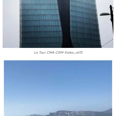
La Tour CMA-CGM ©alex_rzt13