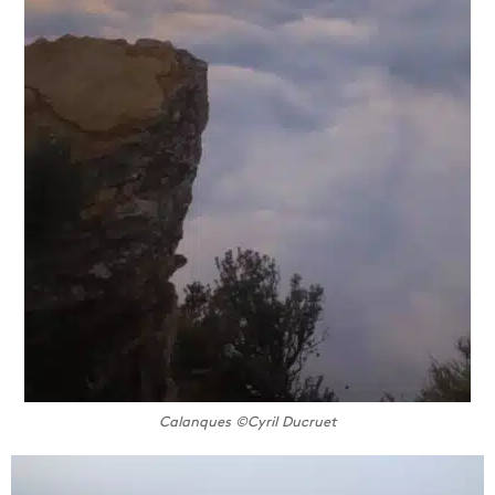
Calanques ©Cyril Ducruet