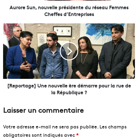
,
Aurore Sun, nouvelle présidente du réseau Femmes
n
Cheffes d’Entreprises
o
u
[
v
R
e
e
l
p
l
o
e
r
p
t
r
a
é
g
s
e
[Reportage] Une nouvelle ère démarre pour la rue de
i
]
la République ?
d
U
e
n
Laisser un commentaire
n
e
t
n
e
o
Votre adresse e-mail ne sera pas publiée.
Les champs
d
u
obligatoires sont indiqués avec
*
u
v