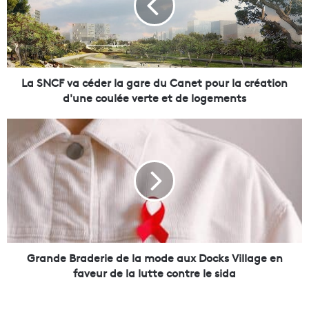
C
F
v
a
c
é
La SNCF va céder la gare du Canet pour la création
d
d'une coulée verte et de logements
e
r
G
l
r
a
a
g
n
a
d
r
e
e
B
d
r
u
a
C
d
Grande Braderie de la mode aux Docks Village en
a
e
faveur de la lutte contre le sida
n
r
e
i