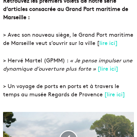
Retrouvez les premiers volets de notre série
d’articles consacrée au Grand Port maritime de
Marseille :
> Avec son nouveau siège, le Grand Port maritime
de Marseille veut s’ouvrir sur la ville [
lire ici]
> Hervé Martel (GPMM) :
« Je pense impulser une
dynamique d’ouverture plus forte »
[lire ici]
> Un voyage de ports en ports et à travers le
temps au musée Regards de Provence
[lire ici]
L
a
S
N