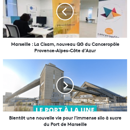
r
s
e
i
l
l
e
:
Marseille : La Cisam, nouveau QG du Canceropôle
L
Provence-Alpes-Côte d’Azur
a
C
B
i
i
s
e
a
n
m
t
,
ô
n
t
o
u
u
n
v
e
Bientôt une nouvelle vie pour l'immense silo à sucre
e
n
du Port de Marseille
a
o