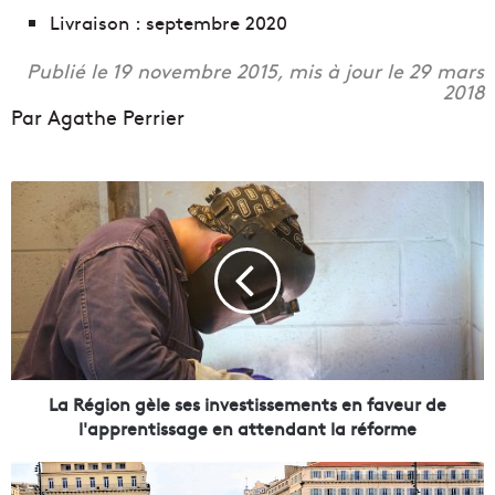
Livraison : septembre 2020
Publié le 19 novembre 2015, mis à jour le 29 mars
2018
Par Agathe Perrier
L
a
R
é
g
i
o
n
g
​La Région gèle ses investissements en faveur de
è
l'apprentissage en attendant la réforme
l
e
L
s