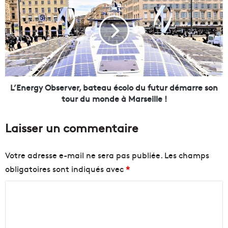
’
e
E
s
n
i
e
n
r
v
g
e
y
s
O
t
b
L’Energy Observer, bateau écolo du futur démarre son
i
s
tour du monde à Marseille !
s
e
s
r
Laisser un commentaire
e
v
m
e
e
r
Votre adresse e-mail ne sera pas publiée.
Les champs
n
,
obligatoires sont indiqués avec
*
t
b
s
a
C
e
t
n
e
o
f
a
m
a
u