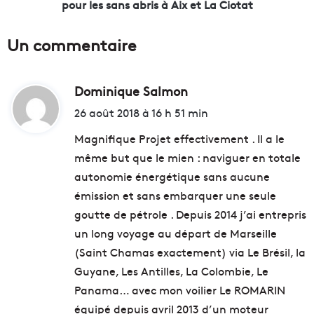
n
e
pour les sans abris à Aix et La Ciotat
i
r
v
u
Un commentaire
e
e
r
-
s
D
i
Dominique Salmon
d
e
t
s
i
26 août 2018 à 16 h 51 min
é
c
t
R
o
Magnifique Projet effectivement . Il a le
é
u
même but que le mien : naviguer en totale
g
p
:
autonomie énergétique sans aucune
i
e
o
s
émission et sans embarquer une seule
n
d
goutte de pétrole . Depuis 2014 j’ai entrepris
a
e
un long voyage au départ de Marseille
l
c
e
(Saint Chamas exactement) via Le Brésil, la
h
d
e
Guyane, Les Antilles, La Colombie, Le
e
v
Panama… avec mon voilier Le ROMARIN
s
e
équipé depuis avril 2013 d’un moteur
M
u