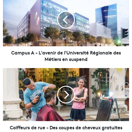
C
a
m
p
u
s
A
-
L
​Campus A - L'avenir de l'Université Régionale des
'
Métiers en suspend
a
v
C
e
o
n
i
i
f
r
f
d
e
e
u
l
r
'
s
U
d
Coiffeurs de rue - Des coupes de cheveux gratuites