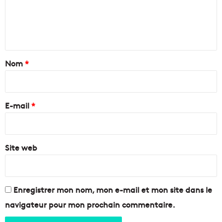
m
a
b
e
r
n
i
t
s
à
a
Nom
*
A
i
i
x
r
e
e
E-mail
*
t
L
*
a
C
Site web
i
o
t
a
Enregistrer mon nom, mon e-mail et mon site dans le
t
navigateur pour mon prochain commentaire.