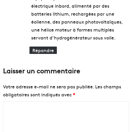
é
x
électrique inbord, alimenté par des
t
g
batteries lithium, rechargées par une
i
r
éolienne, des panneaux photovoltaïques,
e
a
r
une hélice moteur à formes multiples
t
s
u
servant d’hydrogénérateur sous voile.
e
i
n
t
Répondre
s
e
u
s
s
p
Laisser un commentaire
p
o
e
u
n
r
Votre adresse e-mail ne sera pas publiée.
Les champs
d
l
obligatoires sont indiqués avec
*
e
s
C
s
o
a
n
m
s