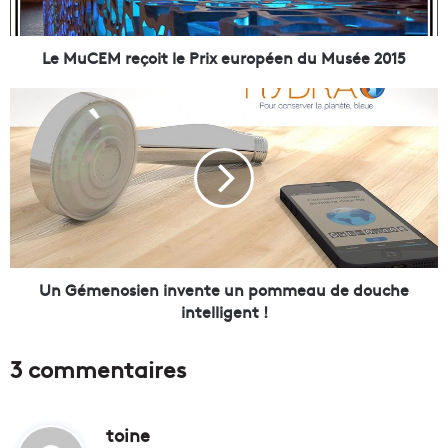
r
e
ç
Le MuCEM reçoit le Prix européen du Musée 2015
o
i
U
t
n
l
G
e
é
P
m
r
e
i
n
x
o
e
s
u
i
Un Gémenosien invente un pommeau de douche
r
e
intelligent !
o
n
p
i
3 commentaires
é
n
e
v
n
e
d
toine
d
n