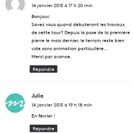
u
t
i
14 janvier 2015 à 17 h 20 min
M
e
t
u
u
Bonjour,
s
n
Savez vous quand débuteront les travaux
é
p
:
de cette tour? Depuis la pose de la première
e
o
2
m
pierre le mois dernier, le terrain reste bien
0
m
vide sans animation particulière…
1
e
Merci par avance,
5
a
u
Répondre
d
e
d
o
Julia
d
u
c
i
14 janvier 2015 à 19 h 18 min
h
t
e
En février !
i
n
Répondre
:
t