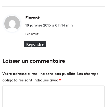
e
l
l
Florent
d
i
i
18 janvier 2015 à 8 h 14 min
g
e
t
Bientot
n
t
Répondre
:
!
Laisser un commentaire
Votre adresse e-mail ne sera pas publiée.
Les champs
obligatoires sont indiqués avec
*
C
o
m