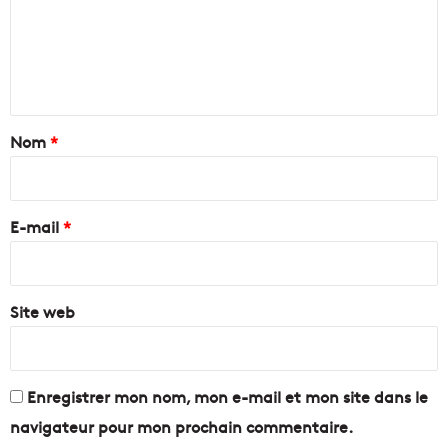
m
e
n
t
a
Nom
*
i
r
e
E-mail
*
*
Site web
Enregistrer mon nom, mon e-mail et mon site dans le
navigateur pour mon prochain commentaire.