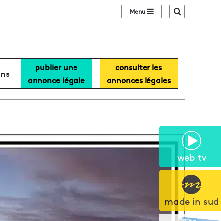
Sidebar (barre lat
Recherche
publier une
consulter les
ans
annonce légale
annonces légales
web tv
made in sud