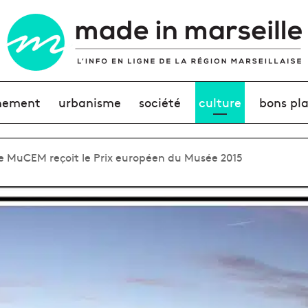
nement
urbanisme
société
culture
bons pl
e MuCEM reçoit le Prix européen du Musée 2015