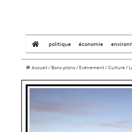
élément de menu
politique
économie
environ
Accueil
/
Bons plans
/
Evénement
/
Culture
/
L