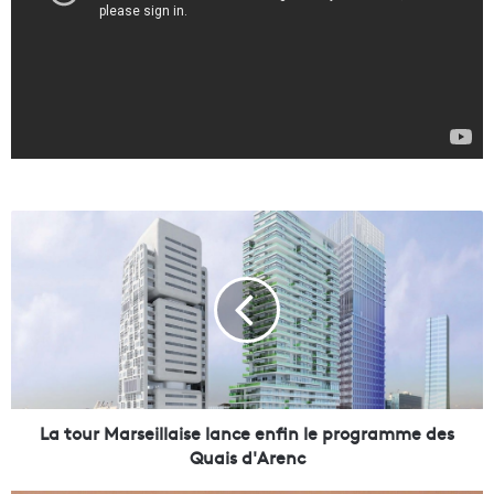
L
a
t
o
u
r
M
a
r
s
La tour Marseillaise lance enfin le programme des
e
Quais d'Arenc
i