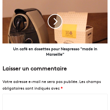
l
U
l
n
a
c
i
a
s
f
e
é
l
e
a
n
n
d
c
o
Un café en dosettes pour Nespresso "made in
e
s
Marseille"
e
e
n
t
Laisser un commentaire
f
t
i
e
n
s
Votre adresse e-mail ne sera pas publiée.
Les champs
l
p
obligatoires sont indiqués avec
*
e
o
p
u
C
r
r
o
N
o
g
e