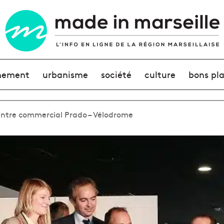
nement
urbanisme
société
culture
bons pl
centre commercial Prado – Vélodrome