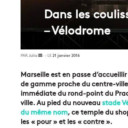
Dans les couli
– Vélodrome
Julia
Envoyer
21 janvier 2016
un
courriel
Marseille est en passe d’accueil
de gamme proche du centre-ville
immédiate du rond-point du Prad
ville. Au pied du nouveau
stade V
du même nom
, ce temple du sho
les « pour » et les « contre ».