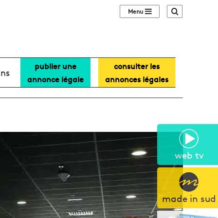
Sidebar (barre lat
Recherche
publier une
consulter les
ans
annonce légale
annonces légales
web tv
made in sud