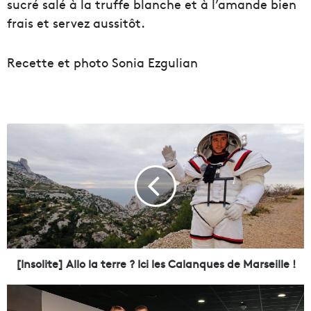
sucré salé à la truffe blanche et à l’amande bien
frais et servez aussitôt.
Recette et photo Sonia Ezgulian
[
I
n
s
o
l
i
t
e
]
[Insolite] Allo la terre ? Ici les Calanques de Marseille !
A
l
D
l
a