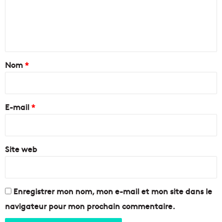
m
u
c
e
e
e
s
n
n
d
t
e
r
t
M
e
a
Nom
*
a
c
r
o
i
s
m
r
e
m
e
E-mail
*
i
e
l
r
*
l
c
e
i
!
Site web
a
l
P
r
a
Enregistrer mon nom, mon e-mail et mon site dans le
d
navigateur pour mon prochain commentaire.
o
-