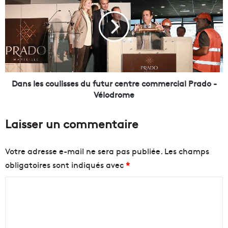
o
n
l
s
a
l
t
e
e
s
r
c
r
o
e
u
Dans les coulisses du futur centre commercial Prado -
?
l
Vélodrome
I
i
c
s
Laisser un commentaire
i
s
l
e
e
s
Votre adresse e-mail ne sera pas publiée.
Les champs
s
d
obligatoires sont indiqués avec
*
C
u
a
f
C
l
u
a
t
o
n
u
m
q
r