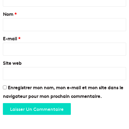
-
t
t
e
r
a
Nom
*
l
e
l
l
i
e
e
r
p
b
e
o
E-mail
*
o
s
m
*
s
b
i
a
b
Site web
r
l
d
e
e
?
m
e
Enregistrer mon nom, mon e-mail et mon site dans le
n
navigateur pour mon prochain commentaire.
t
d
e
s
c