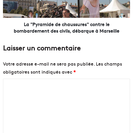
p
a
o
m
r
i
t
d
La "Pyramide de chaussures" contre le
s
e
bombardement des civils, débarque à Marseille
R
d
T
e
Laisser un commentaire
M
c
à
h
M
a
Votre adresse e-mail ne sera pas publiée.
Les champs
a
u
obligatoires sont indiqués avec
*
r
s
s
s
C
e
u
i
r
o
l
e
m
l
s
m
e
"
e
c
e
s
o
n
t
n