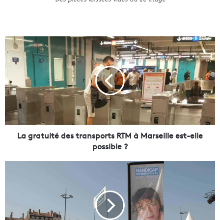
L
a
g
r
a
t
u
i
t
é
La gratuité des transports RTM à Marseille est-elle
d
possible ?
e
s
L
t
a
r
"
a
P
n
y
s
r