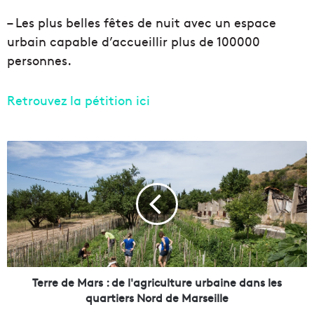
– Les plus belles fêtes de nuit avec un espace
urbain capable d’accueillir plus de 100000
personnes.
Retrouvez la pétition ici
T
e
r
r
e
d
e
M
a
r
Terre de Mars : de l'agriculture urbaine dans les
s
quartiers Nord de Marseille
: