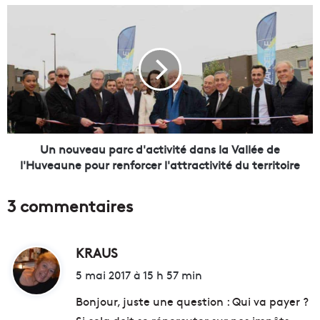
d
U
e
n
l
n
'
o
a
u
g
v
r
e
i
a
c
u
u
p
Un nouveau parc d'activité dans la Vallée de
l
a
l'Huveaune pour renforcer l'attractivité du territoire
t
r
u
c
3 commentaires
r
d
e
'
u
a
r
KRAUS
d
c
b
t
i
5 mai 2017 à 15 h 57 min
a
i
t
i
v
Bonjour, juste une question : Qui va payer ?
n
i
Si cela doit se répercuter sur nos impôts,