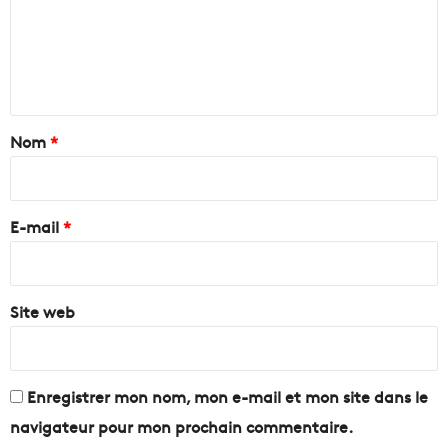
m
t
r
e
a
n
c
t
t
i
a
Nom
*
v
i
i
t
r
é
e
E-mail
*
d
u
*
t
e
r
Site web
r
i
t
o
Enregistrer mon nom, mon e-mail et mon site dans le
i
navigateur pour mon prochain commentaire.
r