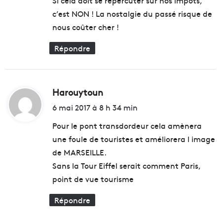
e
t
:
c’est NON ! La nostalgie du passé risque de
d
é
a
d
nous coûter cher !
n
a
s
n
Répondre
l
s
e
l
s
a
q
V
Harouytoun
d
u
a
i
6 mai 2017 à 8 h 34 min
a
l
r
l
t
Pour le pont transdordeur cela amènera
t
é
i
une foule de touristes et améliorera l image
e
:
e
d
de MARSEILLE.
r
e
Sans la Tour Eiffel serait comment Paris,
s
l
point de vue tourisme
N
'
o
H
Répondre
r
u
d
v