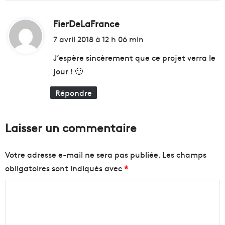
d
e
e
a
M
u
FierDeLaFrance
d
a
n
i
7 avril 2018 à 12 h 06 min
r
e
t
s
p
J’espère sincèrement que ce projet verra le
e
o
jour ! 🙂
i
u
:
l
r
Répondre
l
r
e
e
n
Laisser un commentaire
f
o
r
Votre adresse e-mail ne sera pas publiée.
Les champs
c
obligatoires sont indiqués avec
*
e
r
C
l
'
o
a
m
t