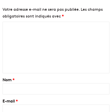
Votre adresse e-mail ne sera pas publiée.
Les champs
obligatoires sont indiqués avec
*
C
o
m
m
e
n
t
a
Nom
*
i
r
e
E-mail
*
*