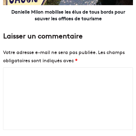
M
M
é
i
Danielle Milon mobilise les élus de tous bords pour
t
l
sauver les offices de tourisme
r
o
o
n
Laisser un commentaire
p
m
o
o
l
b
Votre adresse e-mail ne sera pas publiée.
Les champs
e
i
obligatoires sont indiqués avec
*
m
l
e
i
C
t
s
l
e
o
'
l
m
a
e
m
l
s
i
é
e
m
l
n
e
u
n
s
t
t
d
a