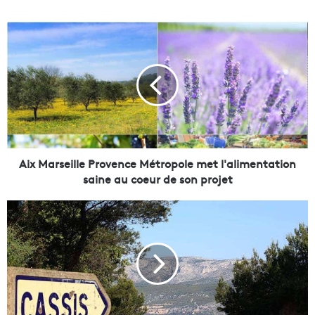
A
i
x
M
a
r
s
e
i
l
Aix Marseille Provence Métropole met l'alimentation
l
saine au coeur de son projet
e
P
D
r
a
o
n
v
i
e
e
n
l
c
l
e
e