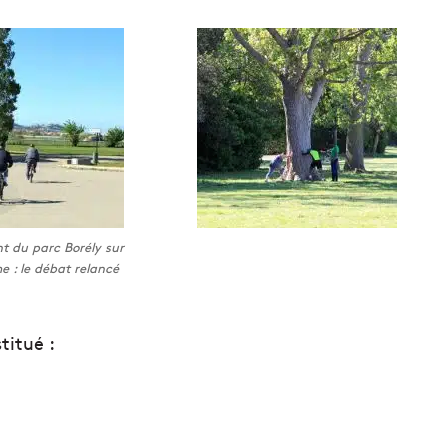
t du parc Borély sur
e : le débat relancé
titué :