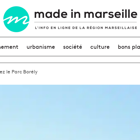
nement
urbanisme
société
culture
bons pl
tez le Parc Borély