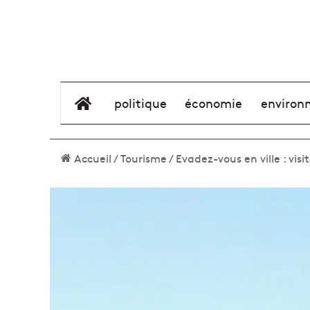
élément de menu
politique
économie
environ
Accueil
/
Tourisme
/
Evadez-vous en ville : visi