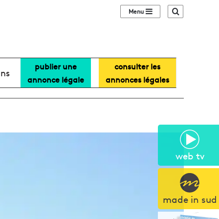
Sidebar (barre lat
Recherche
publier une
consulter les
ans
annonce légale
annonces légales
web tv
made in sud