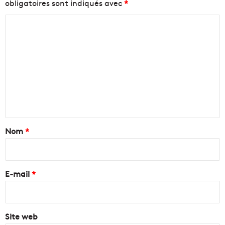
obligatoires sont indiqués avec
*
C
o
m
m
e
n
t
a
Nom
*
i
r
e
E-mail
*
*
Site web