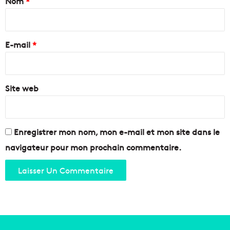
Nom
*
e
c
n
o
i
t
n
r
L
f
e
a
E-mail
*
o
C
r
*
i
t
o
e
t
Site web
t
a
l
t
a
v
u
Enregistrer mon nom, mon e-mail et mon site dans le
e
navigateur pour mon prochain commentaire.
p
o
u
r
a
t
t
i