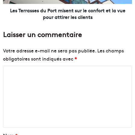
s
s
d
s
Les Terrasses du Port misent sur le confort et la vue
'
e
pour attirer les clients
a
s
n
d
Laisser un commentaire
i
u
m
P
a
o
Votre adresse e-mail ne sera pas publiée.
Les champs
u
r
obligatoires sont indiqués avec
*
x
t
q
m
C
u
i
i
s
o
e
e
m
n
n
m
v
t
a
s
e
h
u
n
i
r
s
l
t
s
e
a