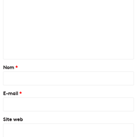
C
o
m
m
e
n
t
a
Nom
*
i
r
e
E-mail
*
*
Site web