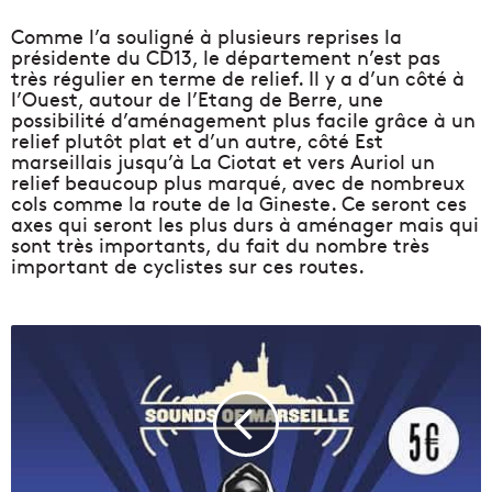
Comme l’a souligné à plusieurs reprises la
présidente du CD13, le département n’est pas
très régulier en terme de relief. Il y a d’un côté à
l’Ouest, autour de l’Etang de Berre, une
possibilité d’aménagement plus facile grâce à un
relief plutôt plat et d’un autre, côté Est
marseillais jusqu’à La Ciotat et vers Auriol un
relief beaucoup plus marqué, avec de nombreux
cols comme la route de la Gineste. Ce seront ces
axes qui seront les plus durs à aménager mais qui
sont très importants, du fait du nombre très
important de cyclistes sur ces routes.
L
e
F
e
s
t
i