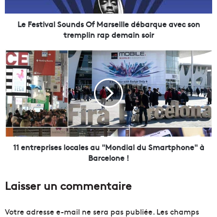
v
a
l
Le Festival Sounds Of Marseille débarque avec son
S
tremplin rap demain soir
o
u
1
n
1
d
e
s
n
O
t
f
r
M
e
a
p
r
r
s
i
11 entreprises locales au "Mondial du Smartphone" à
e
s
Barcelone !
i
e
l
s
Laisser un commentaire
l
l
e
o
d
c
Votre adresse e-mail ne sera pas publiée.
Les champs
é